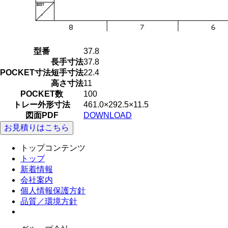
型番
37.8
長手寸法
37.8
POCKET寸法
短手寸法
22.4
高さ寸法
11
POCKET数
100
トレー外形寸法
461.0×292.5×11.5
図面PDF
DOWNLOAD
お見積りはこちら
トップコンテンツ
トップ
新着情報
会社案内
個人情報保護方針
品質／環境方針