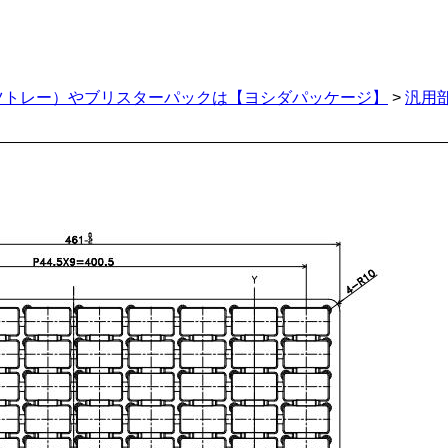
ツトレー）やブリスターパックは【ヨシダパッケージ】
>
汎用